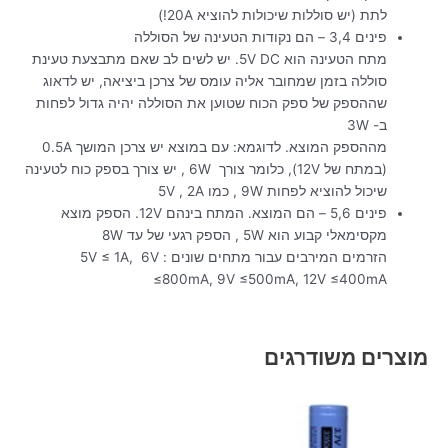
לתת (יש סוללות שיכולות להוציא 20A!)
פינים 3,4 – הם נקודות הטעינה של הסוללה
מתח הטעינה הוא 5V DC. יש לשים לב שאם מתבצעת טעינת
סוללה בזמן שמחובר אליה עומס של צרכן ביציאה, יש לדאוג
שההספק של ספק הכוח שטוען את הסוללה יהיה גדול לפחות
ב- 3W
מההספק המוצא. לדוגמא: עם במוצא יש צרכן המושך 0.5A
(במתח של 12V), כלומר צורך 6W , יש צורך בספק כוח לטעינה
שיכול להוציא לפחות 9W , כמו 5V , 2A
פינים 5,6 – הם המוצא. המתח בינהם 12V. הספק מוצא
מקסימאלי קבוע הוא 5W , הספק רגעי של עד 8W
הזרמים המירבים עבור מתחים שונים : 5V ≤ 1A, 6V
≤800mA, 9V ≤500mA, 12V ≤400mA
מוצרים משודרגים