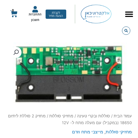
ילוג
תוכן
0
עגלת
לקבלת
התחברות
הצעת מחיר
קניות
חשבון
כמות
של
מחזיק
2
סוללת
ליתיום
18650
(במקביל)
עם
מעלה
מתח
עמוד הבית
/
סוללות ובקרי טעינה
/
מחזיקי סוללות
/ מחזיק 2 סוללת ליתיום
ל-
18650 (במקביל) עם מעלה מתח ל- 12V
12V
מחזיקי סוללות
,
מייצבי מתח וזרם