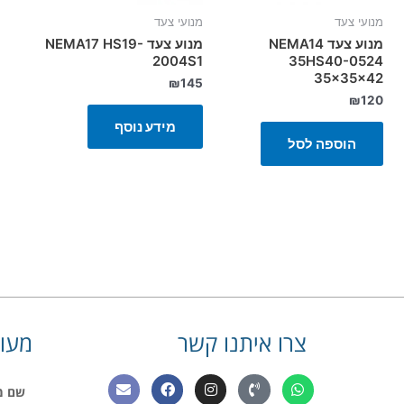
מנועי צעד
מנועי צעד
מנוע צעד NEMA14
מנוע צעד NEMA17 HS19-
2004S1
35HS40-0524
35x35x42
₪
145
₪
120
מידע נוסף
הוספה לסל
צרו איתנו קשר
מעונ
E
F
I
P
W
שם
n
a
n
h
h