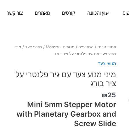
וס
ייעוץ והכוונה
קורסים
מאמרים
צור קשר
כמות
עמוד הבית
/
המנועייה
/
מנועים - Motors
/
מנועי צעד
/ מיני
של
מנוע צעד עם גיר פלנטרי על ציר בורג
מיני
מנועי צעד
מנוע
מיני מנוע צעד עם גיר פלנטרי על
צעד
עם
ציר בורג
גיר
₪
25
פלנטרי
על
Mini 5mm Stepper Motor
ציר
with Planetary Gearbox and
בורג
Screw Slide