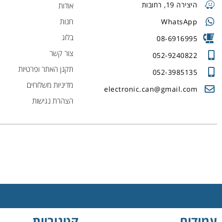
היצירה 19, רחובות
אודות
חנות
WhatsApp
בלוג
08-6916995
צור קשר
052-9240822
תקנן האתר ופרטיות
052-3985135
מדיניות משלוחים
electronic.can@gmail.com
הצהרת נגישות
עמודים
קטגוריות