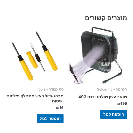
מוצרים קשורים
הלחמה - Soldering
כלי עבודה - Tools
מברג גדול ראש מתחלף פיליפס
שואב עשן שולחני דגם 493
ושטוח
₪
195
₪
16
הוספה לסל
הוספה לסל