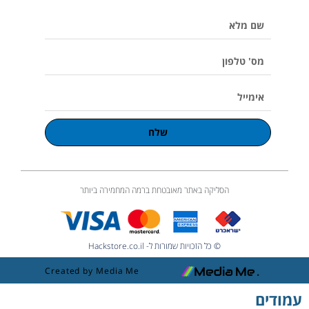
e
k
a
o
p
שם
m
l
u
מלא
m
e
מס'
טלפון
אימייל
שלח
הסליקה באתר מאובטחת ברמה המחמירה ביותר
© כל הזכויות שמורות ל- Hackstore.co.il
Created by Media Me
עמודים