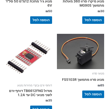
מנוע מיקרו סרוו 360 מעלות
מנוע גיר מתכת 12מ"מ 50 סל"ד
מתמשך MG90S
6V
₪
50
₪
30
הוספה לסל
הוספה לסל
מנועי סרוו
מנוע סרוו מתמשך FS5103R
₪
85
דוחפי זרם ובקרי מהירות מנוע
מודול TB6612FNG דוחף זרם
הוספה לסל
לשני מנועי DC עד 1.2A
₪
35