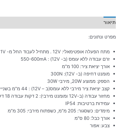
תיאור
מידע נוסף
מפרט ונתונים:
מתח הפעלה אופטימאלי: 12V . מתחיל לעבוד החל מ- 1V. אין לחצות את 14V כדי לא לפגוע במנוע
זרם עבודה ללא עומס (ב- 12V) : 550-600mA
אורך יציאת ציר: 100 מ"מ
מומנט דחיפה (ב- 12V): 300N
הספק: ממוצע 20W, מירבי 30W
קצב יציאת ציר מירבי ללא עומס(ב – 12V) : 44 מ"מ בשנייה
מחזור עבודה (ב-12V ומומנט מירבי): 2 דקות עבודה 18 דקות הפסקה (10%)
עמידות ברטיבות: IP54
מימדים: כשסגור: 205 מ"מ, כשפתוח מירבי: 305 מ"מ
אורך כבל: 80 ס"מ
צבע: אפור