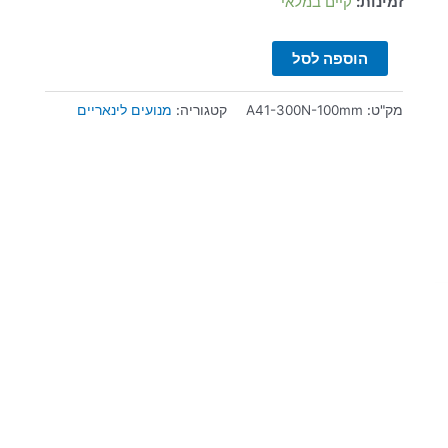
זמינות:
קיים במלאי
הוספה לסל
מק"ט:
A41-300N-100mm
קטגוריה:
מנועים לינאריים