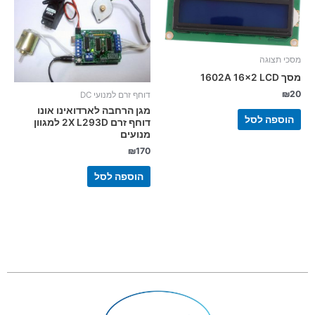
מסכי תצוגה
מסך 1602A 16×2 LCD
₪
20
דוחף זרם למנועי DC
מגן הרחבה לארדואינו אונו
הוספה לסל
דוחף זרם 2X L293D למגוון
מנועים
₪
170
הוספה לסל