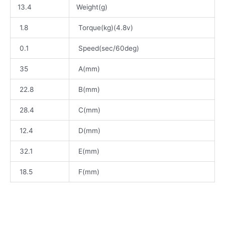
13.4
Weight(g)
1.8
Torque(kg)(4.8v)
0.1
Speed(sec/60deg)
35
A(mm)
22.8
B(mm)
28.4
C(mm)
12.4
D(mm)
32.1
E(mm)
18.5
F(mm)