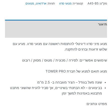
מק"ט:
A45-B5
קטגוריה:
מנועי סרוו
תגיות:
ארדואינו
,
מנועים
תיאור
מידע נוסף
מנוע מיני סרוו דיגיטלי להתנסות ראשונה עם מנועי סרוו. מגיע עם
שלוש זרועות וברגים להתקנה.
שימושים אפשריים: לסירה / מכונית / מטוס / מסוק / רובוט
מנוע תואם למנוע של חברת TOWER PRO
שונה מעל בגודל – הציר מוגבהה ב- 2.5 מ"מ
בביצועים – לא הבחנתי בשינויים, אך סביר להניח שהשוני מתבט
מתבטא באמינות למשך זמן
מפרט ונתונים: