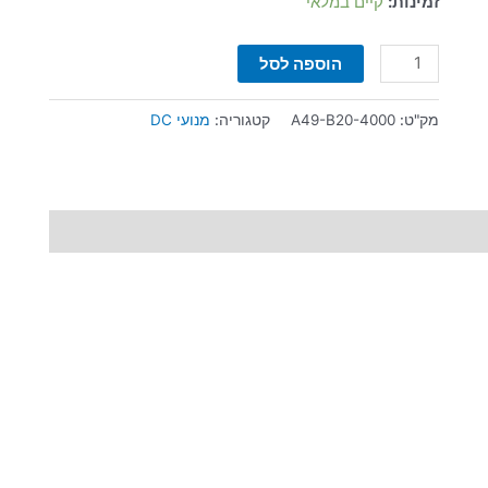
זמינות:
קיים במלאי
הוספה לסל
מק"ט:
A49-B20-4000
קטגוריה:
מנועי DC