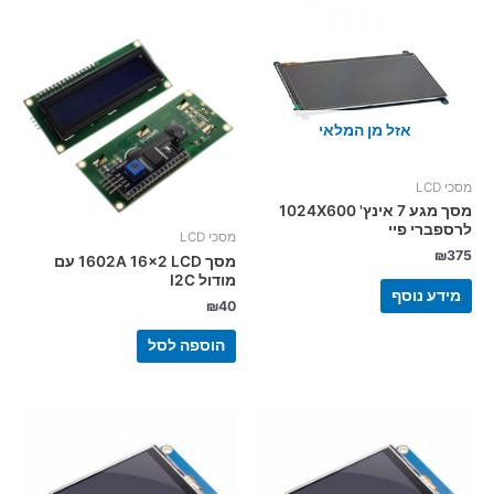
אזל מן המלאי
מסכי LCD
מסך מגע 7 אינץ' 1024X600
לרספברי פיי
מסכי LCD
₪
375
מסך 1602A 16×2 LCD עם
מודול I2C
מידע נוסף
₪
40
הוספה לסל