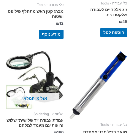
כלי עבודה - Tools
כלי עבודה - Tools
זוג מלקחיים לעבודה
מברג קטן ראש מתחלף פיליפס
אלקטרונית
ושטוח
₪
45
₪
12
הוספה לסל
מידע נוסף
אזל מן המלאי
הלחמה - Soldering
עמדת עבודה "יד שלישית" שלוש
כלי עבודה - Tools
זרועות עם מעמד למלחם
שואב בדיל מכני ממתכת
₪
160