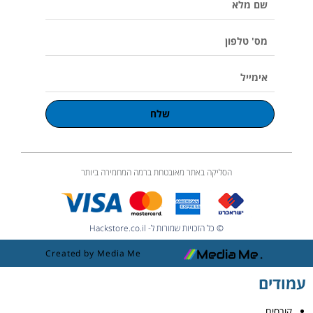
u
מלא
m
e
מס'
טלפון
אימייל
שלח
הסליקה באתר מאובטחת ברמה המחמירה ביותר
© כל הזכויות שמורות ל- Hackstore.co.il
Created by Media Me
עמודים
קורסים