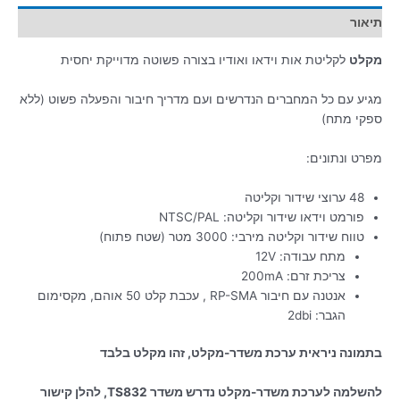
תיאור
מקלט
לקליטת אות וידאו ואודיו בצורה פשוטה מדוייקת יחסית
מגיע עם כל המחברים הנדרשים ועם מדריך חיבור והפעלה פשוט (ללא
ספקי מתח)
מפרט ונתונים:
48 ערוצי שידור וקליטה
פורמט וידאו שידור וקליטה: NTSC/PAL
טווח שידור וקליטה מירבי: 3000 מטר (שטח פתוח)
מתח עבודה: 12V
צריכת זרם: 200mA
אנטנה עם חיבור RP-SMA , עכבת קלט 50 אוהם, מקסימום
הגבר: 2dbi
בתמונה ניראית ערכת משדר-מקלט, זהו מקלט בלבד
להשלמה לערכת משדר-מקלט נדרש משדר TS832, להלן קישור