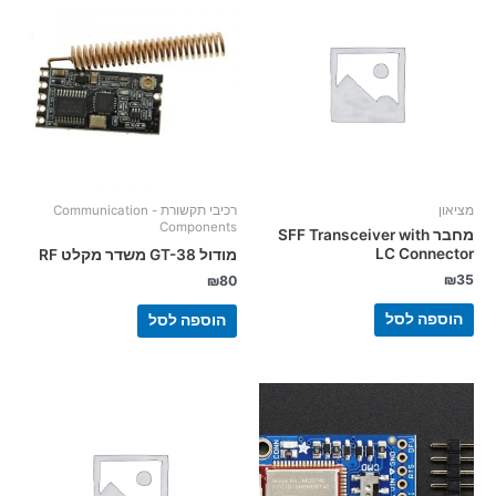
מציאון
רכיבי תקשורת - Communication
Components
מחבר SFF Transceiver with
LC Connector
מודול GT-38 משדר מקלט RF
₪
35
₪
80
הוספה לסל
הוספה לסל