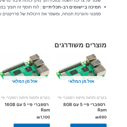
שומר על צריכת חשמל נמוכה תוך מתן יכולות עיבוד מרשימ
תמיכה ביישומים רב-תכליתיים
: לוח תוסף זה תומך במגו
סמנטי והערכת תנוחה, ומשפר את היכולות של פרויקטים של spberry Pi
מוצרים משודרגים
אזל מן המלאי
אזל מן המלאי
בקרים ולוחות פיתוח רספברי פיי
בקרים ולוחות פיתוח רספברי פיי
רספברי פיי 5 עם 8GB
רספברי פיי 5 עם 16GB
Ram
Ram
₪
1,100
₪
690