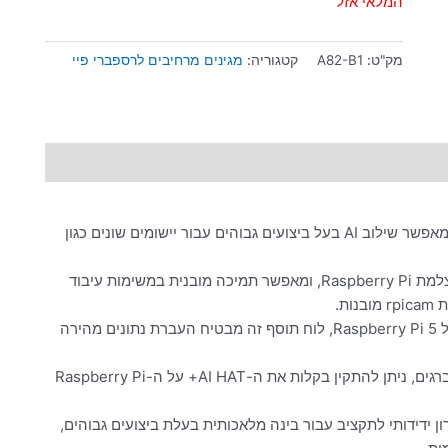
המלאי אזל
מק"ט:
A82-B1
קטגוריה:
מגינים מרחיבים לרספברי פיי
: כולל מאיץ Hailo AI 26 TOPS, המאפשר שילוב AI בעל ביצועים גבוהים עבור יישומים שונים כגון
: משולב באופן מלא בחבילת תוכנות מצלמת Raspberry Pi, ומאפשר תמיכה מובנית במשימות עיבוד
ת.
: באמצעות ממשק PCIe Gen 3 של Raspberry Pi 5, לוח תוסף זה מבטיח העברת נתונים מהירה
: מסופק עם ראש סטקינג 16 מ"מ, מרווחים וברגים, ניתן להתקין בקלות את ה-AI HAT+ על ה-Raspberry Pi
פק פתרון ידידותי לתקציב עבור בינה מלאכותית בעלת ביצועים גבוהים,