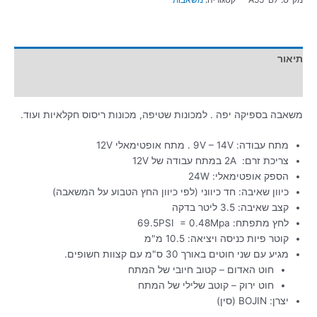
תיאור
מידע נוסף
משאבה בספיקה יפה . למכונות שטיפה, מכונות ריסוס חקלאיות ועוד.
מתח עבודה: 9V – 14V . מתח אופטימאלי 12V
צריכת זרם: 2A במתח עבודה של 12V
הספק אופטימאלי: 24W
כיוון שאיבה: חד כיווני (לפי כיוון החץ הטבוע על המשאבה)
קצב שאיבה: 3.5 ליטר בדקה
לחץ מתפתח: 69.5PSI = 0.48Mpa
קוטר פיות כניסה ויציאה: 10.5 מ"מ
מגיע עם שני חוטים באורך 30 ס"מ עם קצוות חשופים.
חוט האדום – קטוב חיובי של המתח
חוט ירוק – קוטב שלילי של המתח
יצרן: BOJIN (סין)