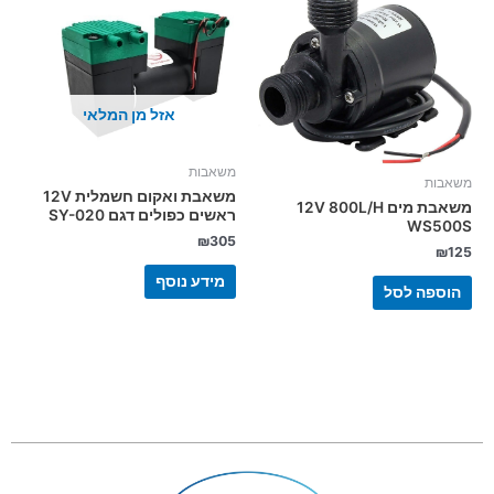
אזל מן המלאי
משאבות
משאבות
משאבת ואקום חשמלית 12V
משאבת מים 12V 800L/H
ראשים כפולים דגם SY-020
WS500S
₪
305
₪
125
מידע נוסף
הוספה לסל