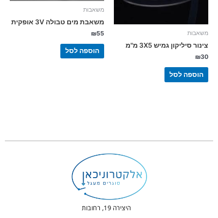
משאבות
משאבת מים טבולה 3V אופקית
₪
55
משאבות
צינור סיליקון גמיש 3X5 מ"מ
הוספה לסל
₪
30
הוספה לסל
היצירה 19, רחובות