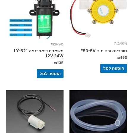
משאבות
משאבות
טורבינה זרם מים F50-5V
משאבת דיאפרגמה LY-521
12V 24W
₪
150
₪
135
הוספה לסל
הוספה לסל