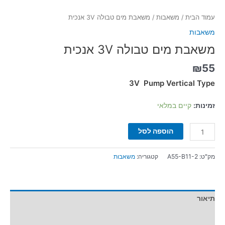
עמוד הבית
/
משאבות
/ משאבת מים טבולה 3V אנכית
משאבות
משאבת מים טבולה 3V אנכית
₪
55
3V Pump Vertical Type
זמינות:
קיים במלאי
הוספה לסל
מק"ט:
A55-B11-2
קטגוריה:
משאבות
תיאור
מידע נוסף