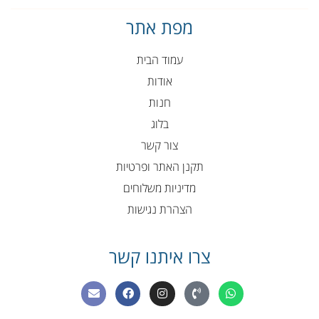
מפת אתר
עמוד הבית
אודות
חנות
בלוג
צור קשר
תקנן האתר ופרטיות
מדיניות משלוחים
הצהרת נגישות
צרו איתנו קשר
E
F
I
P
W
n
a
n
h
h
v
c
s
o
a