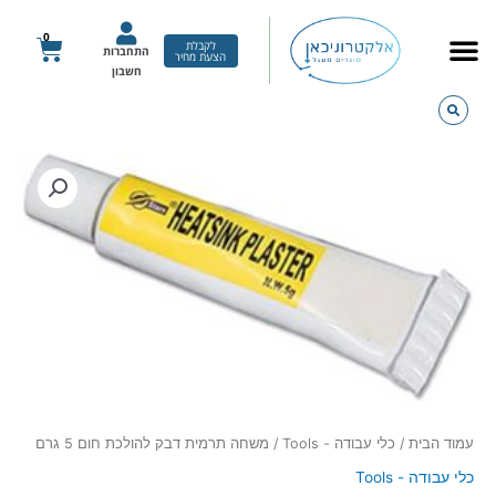
ילוג
תוכן
0
עגלת
לקבלת
התחברות
הצעת מחיר
קניות
חשבון
כמות
של
משחה
תרמית
דבק
להולכת
חום
5
גרם
עמוד הבית
/
כלי עבודה - Tools
/ משחה תרמית דבק להולכת חום 5 גרם
כלי עבודה - Tools