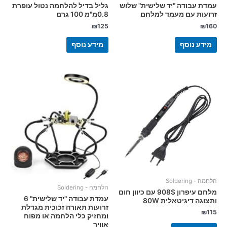
עמדת עבודה "יד שלישית" שלוש
גליל בדיל להלחמה נטול עופרת
זרועות עם מעמד למלחם
0.8מ"מ 100 גרם
₪
125
₪
160
מידע נוסף
מידע נוסף
הלחמה - Soldering
הלחמה - Soldering
מלחם עיפרון 908S עם כיוון חום
עמדת עבודה "יד שלישית" 6
ותצוגה דיגיטאלית 80W
זרועות תאורה זכוכית מגדלת
₪
115
ומחזיק כלי הלחמה או מפוח
אוויר