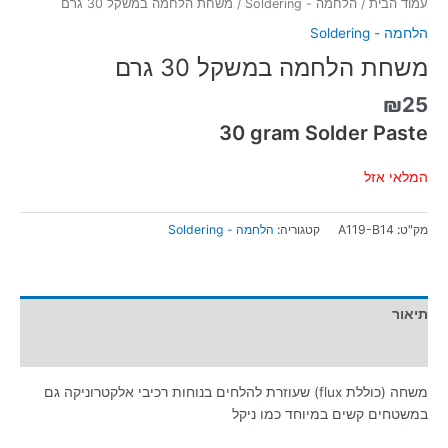
עמוד הבית
/
הלחמה - Soldering
/ משחת הלחמה במשקל 30 גרם
הלחמה - Soldering
משחת הלחמה במשקל 30 גרם
₪
25
30 gram Solder Paste
המלאי אזל
מק"ט:
A119-B14
קטגוריה:
הלחמה - Soldering
תיאור
מידע נוסף
משחה (כוללת flux) שעוזרת להלחים בנוחות רכיבי אלקטרוניקה גם
במשטחים קשים במיוחד כמו ניקל