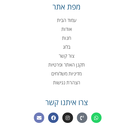
מפת אתר
עמוד הבית
אודות
חנות
בלוג
צור קשר
תקנן האתר ופרטיות
מדיניות משלוחים
הצהרת נגישות
צרו איתנו קשר
E
F
I
P
W
n
a
n
h
h
v
c
s
o
a
e
e
t
n
t