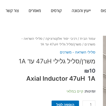
וס
ייעוץ והכוונה
קורסים
מאמרים
צור קשר
כמות
עמוד הבית
/
רכיבי יסוד אלקטרוניקה
/
סלילי השראה -
של
משרנים
/ משרן/סליל גלילי 47uH עד 1A
משרן/סליל
סלילי השראה - משרנים
גלילי
משרן/סליל גלילי 47uH עד 1A
47uH
עד
₪
10
1A
Axial Inductor 47uH 1A
זמינות:
קיים במלאי
הוספה לסל