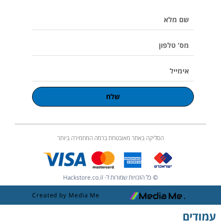
e
k
a
o
p
שם
m
l
u
מלא
m
e
מס'
טלפון
אימייל
שלח
הסליקה באתר מאובטחת ברמה המחמירה ביותר
© כל הזכויות שמורות ל- Hackstore.co.il
Created by Media Me
עמודים