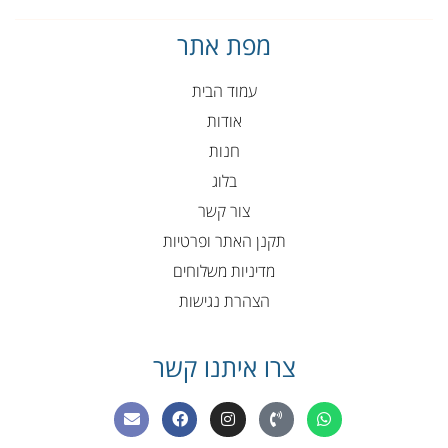
מפת אתר
עמוד הבית
אודות
חנות
בלוג
צור קשר
תקנן האתר ופרטיות
מדיניות משלוחים
הצהרת נגישות
צרו איתנו קשר
E
F
I
P
W
n
a
n
h
h
v
c
s
o
a