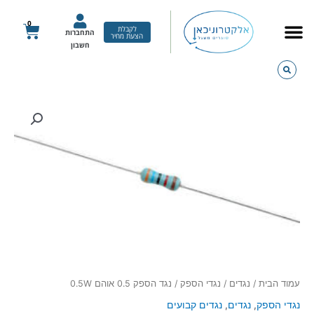
ילוג
תוכן
0
עגלת
לקבלת
התחברות
הצעת מחיר
קניות
חשבון
כמות
של
נגד
הספק
0.5
אוהם
0.5W
עמוד הבית
/
נגדים
/
נגדי הספק
/ נגד הספק 0.5 אוהם 0.5W
נגדי הספק
,
נגדים
,
נגדים קבועים