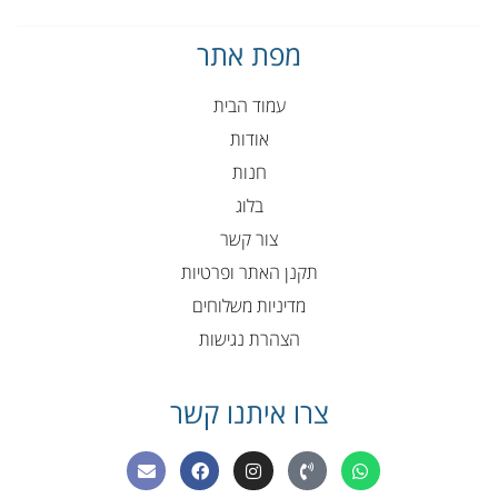
מפת אתר
עמוד הבית
אודות
חנות
בלוג
צור קשר
תקנן האתר ופרטיות
מדיניות משלוחים
הצהרת נגישות
צרו איתנו קשר
E
F
I
P
W
n
a
n
h
h
v
c
s
o
a