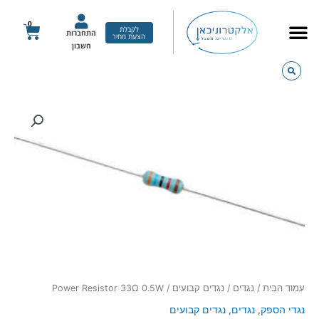
ילוג
תוכן
0
עגלת
לקבלת
התחברות
הצעת מחיר
קניות
חשבון
כמות
של
Power
Resistor
33Ω
0.5W
עמוד הבית
/
נגדים
/
נגדים קבועים
/ Power Resistor 33Ω 0.5W
נגדי הספק
,
נגדים
,
נגדים קבועים