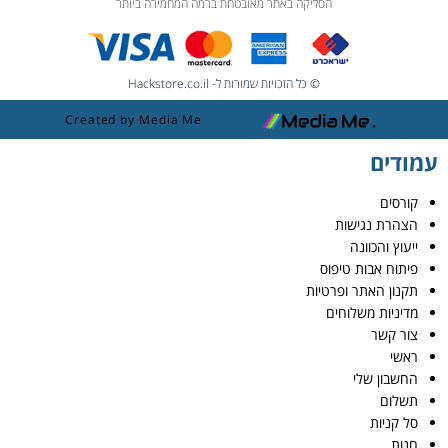
הסליקה באתר מאובטחת ברמה המחמירה ביותר
© כל הזכויות שמורות ל- Hackstore.co.il
Created by Media Me
עמודים
קורסים
הצהרת נגישות
ייעוץ והכוונה
פיתוח אבות טיפוס
תקנון האתר ופרטיות
מדיניות משלוחים
צור קשר
ראשי
החשבון שלי
תשלום
סל קניות
חנות