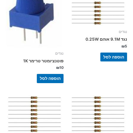
נגדים
נגד 9.1M אוהם 0.25W
₪
5
נגדים
הוספה לסל
פוטנציומטר טרימר 1K
₪
10
הוספה לסל