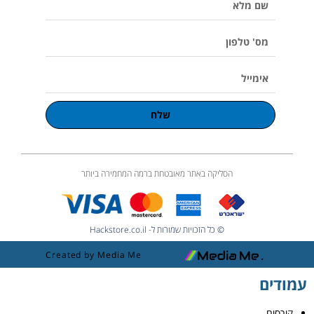
u
מלא
m
e
מס'
טלפון
אימייל
שלח
הסליקה באתר מאובטחת ברמה המחמירה ביותר
© כל הזכויות שמורות ל- Hackstore.co.il
Created by Media Me
עמודים
קורסים