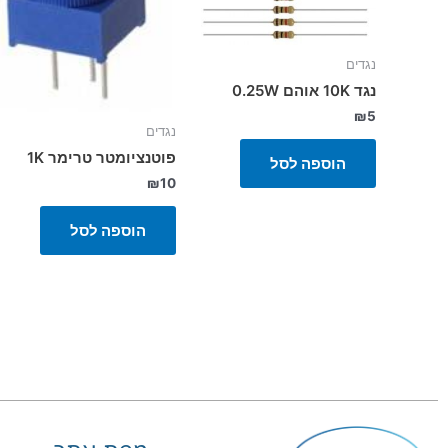
נגדים
נגד 10K אוהם 0.25W
₪
5
נגדים
פוטנציומטר טרימר 1K
הוספה לסל
₪
10
הוספה לסל