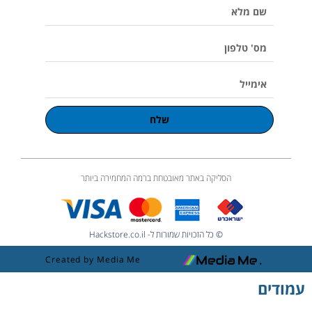
שם
m
l
u
מלא
m
e
מס'
טלפון
אימייל
שלח
הסליקה באתר מאובטחת ברמה המחמירה ביותר
© כל הזכויות שמורות ל- Hackstore.co.il
Created by Media Me
עמודים