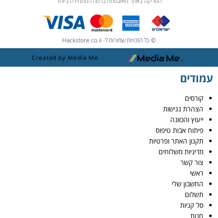
הסליקה באתר מאובטחת ברמה המחמירה ביותר
© כל הזכויות שמורות ל- Hackstore.co.il
Created by Media Me
עמודים
קורסים
הצהרת נגישות
ייעוץ והכוונה
פיתוח אבות טיפוס
תקנון האתר ופרטיות
מדיניות משלוחים
צור קשר
ראשי
החשבון שלי
תשלום
סל קניות
חנות