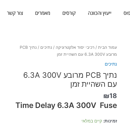
וס
ייעוץ והכוונה
קורסים
מאמרים
צור קשר
כמות
עמוד הבית
/
רכיבי יסוד אלקטרוניקה
/
נתיכים
/ נתיך PCB
של
מרובע 6.3A 300V עם השהיית זמן
נתיך
נתיכים
PCB
נתיך PCB מרובע 6.3A 300V
מרובע
6.3A
עם השהיית זמן
300V
₪
18
עם
השהיית
Time Delay 6.3A 300V Fuse
זמן
זמינות:
קיים במלאי