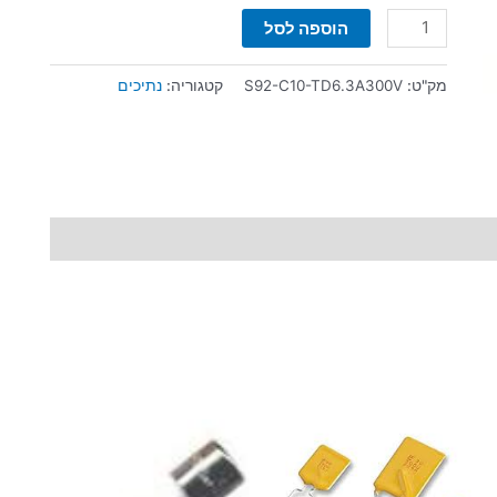
הוספה לסל
מק"ט:
S92-C10-TD6.3A300V
קטגוריה:
נתיכים