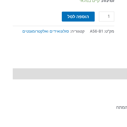
זמינות:
קיים במלאי
הוספה לסל
מק"ט:
A56-B1
קטגוריה:
סולונואידים ואלקטרומגנטים
 המתח