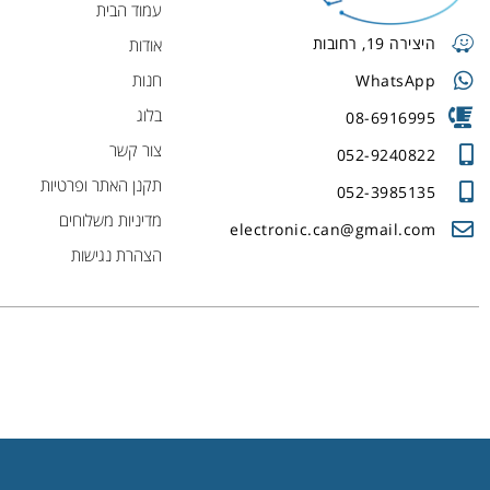
עמוד הבית
היצירה 19, רחובות
אודות
חנות
WhatsApp
בלוג
08-6916995
צור קשר
052-9240822
תקנן האתר ופרטיות
052-3985135
מדיניות משלוחים
electronic.can@gmail.com
הצהרת נגישות