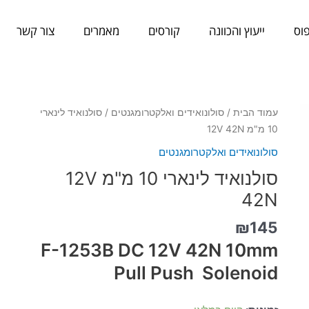
וס
ייעוץ והכוונה
קורסים
מאמרים
צור קשר
כמות
עמוד הבית
/
סולונואידים ואלקטרומגנטים
/ סולנואיד לינארי
של
10 מ"מ 12V 42N
סולנואיד
סולונואידים ואלקטרומגנטים
לינארי
סולנואיד לינארי 10 מ"מ 12V
10
מ"מ
42N
12V
₪
145
42N
F-1253B DC 12V 42N 10mm
Pull Push Solenoid