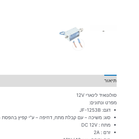
תיאור
סולונואיד לינארי 12V
מפרט ונתונים:
דגם: JF-1253B
סוג: משיכה – עם קבלת מתח, דחיפה – ע"י קפיץ בהפסת
מתח : DC 12V
זרם : 2A