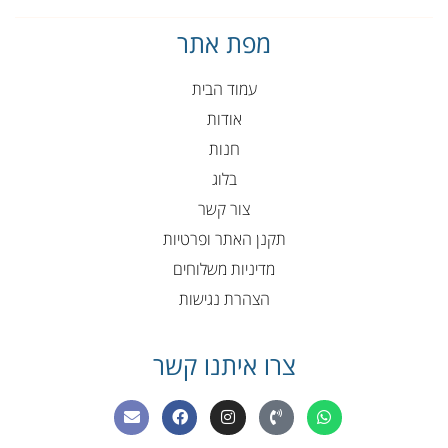
מפת אתר
עמוד הבית
אודות
חנות
בלוג
צור קשר
תקנן האתר ופרטיות
מדיניות משלוחים
הצהרת נגישות
צרו איתנו קשר
E
F
I
P
W
n
a
n
h
h
v
c
s
o
a