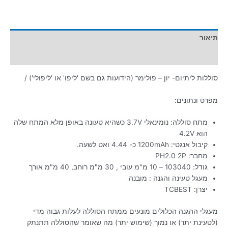
תיאור
מידע נוסף
סוללות ליתיום- יון – פולימר (הידועות גם בשם 'ליפו' או 'ליפולי') /
מפרט ונתונים:
מתח סוללה: נומינאלי 3.7V כשהיא טעונה באופן מלא המתח שלה
הוא 4.2V
קיבול אנגטי: 1200mAh כ- 4.44 ואט לשעה.
מחבר: PH2.0 2P
גודל: 103040 – 10 מ"מ עובי , 30 מ"מ רוחב, 40 מ"מ אורך
מעגל טעינה והגנה : מובנה
יצרן: TCBEST
מעגלי ההגנה הכלולים מונעים ממתח הסוללה לעלות גבוה מדי
(לטעינת יתר) או נמוך (שימוש יתר) מה שאומר שהסוללה תתנתק