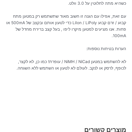
כשהיא מתה לחלוטין על 3.0 וולט.
עם זאת, אפילו עם הגנה זו חשוב מאוד שתשתמש רק במטען מתח
קבוע / זרם קבוע LiIon / LiPoly כדי לטעון אותם ובקצב של 500mA או
פחות. אנו מציעים למטען מיקרו ליפו , בעל קצב ברירת מחדל של
100mA.
הערות בטיחות נוספות:
לא להשתמש במטען NiMH / NiCad / עופרת! כמו כן, לא לקצר,
לכופף, לרסק או לנקב. לעולם לא לטעון או השתמש ללא השגחה.
מוצרים קשורים