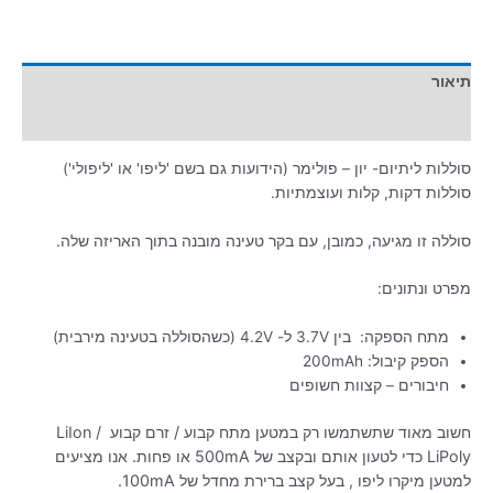
תיאור
מידע נוסף
סוללות ליתיום- יון – פולימר (הידועות גם בשם 'ליפו' או 'ליפולי')
סוללות דקות, קלות ועוצמתיות.
סוללה זו מגיעה, כמובן, עם בקר טעינה מובנה בתוך האריזה שלה.
מפרט ונתונים:
מתח הספקה: בין 3.7V ל- 4.2V (כשהסוללה בטעינה מירבית)
הספק קיבול: 200mAh
חיבורים – קצוות חשופים
חשוב מאוד שתשתמשו רק במטען מתח קבוע / זרם קבוע LiIon /
LiPoly כדי לטעון אותם ובקצב של 500mA או פחות. אנו מציעים
למטען מיקרו ליפו , בעל קצב ברירת מחדל של 100mA.