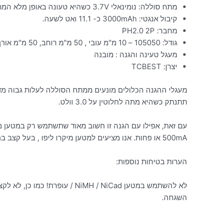
מתח סוללה: נומינאלי 3.7V כשהיא טעונה באופן מלא המתח שלה הוא 4.2V
קיבול אנגטי: 3000mAh כ- 11.1 ואט לשעה.
מחבר: PH2.0 2P
גודל: 105050 – 10 מ"מ עובי , 50 מ"מ רוחב, 50 מ"מ אורך
מעגל טעינה והגנה : מובנה
יצרן: TCBEST
מעגלי ההגנה הכלולים מונעים ממתח הסוללה לעלות גבוה מדי
תתנתק כשהיא מתה לחלוטין על 3.0 וולט.
500mA או פחות. אנו מציעים למטען מיקרו ליפו , בעל קצב ברירת מחדל של 100mA.
הערות בטיחות נוספות:
לא להשתמש במטען NiMH / NiCad / 
השגחה.