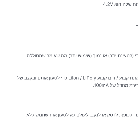
 (לטעינת יתר) או נמוך (שימוש יתר) מה שאומר שהסוללה
עם זאת, אפילו עם הגנה זו חשוב מאוד שתשתמש רק במטען מתח קבוע / זרם קבוע LiIon / LiPoly כדי לטעון אותם ובקצב של
עופרת! כמו כן, לא לקצר, לכופף, לרסק או לנקב. לעולם לא לטעון או השתמש ללא