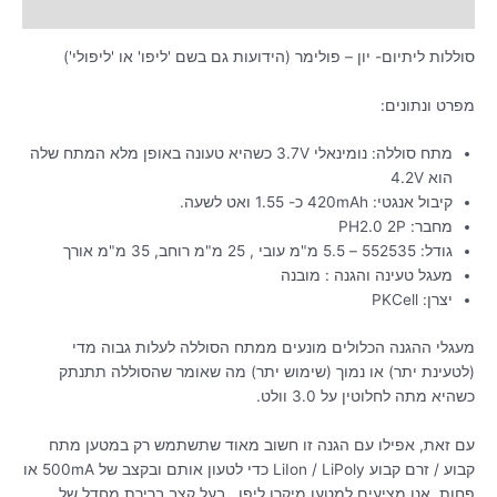
מידע נוסף
סוללות ליתיום- יון – פולימר (הידועות גם בשם 'ליפו' או 'ליפולי')
מפרט ונתונים:
מתח סוללה: נומינאלי 3.7V כשהיא טעונה באופן מלא המתח שלה
הוא 4.2V
קיבול אנגטי: 420mAh כ- 1.55 ואט לשעה.
מחבר: PH2.0 2P
גודל: 552535 – 5.5 מ"מ עובי , 25 מ"מ רוחב, 35 מ"מ אורך
מעגל טעינה והגנה : מובנה
יצרן: PKCell
מעגלי ההגנה הכלולים מונעים ממתח הסוללה לעלות גבוה מדי
(לטעינת יתר) או נמוך (שימוש יתר) מה שאומר שהסוללה תתנתק
כשהיא מתה לחלוטין על 3.0 וולט.
עם זאת, אפילו עם הגנה זו חשוב מאוד שתשתמש רק במטען מתח
קבוע / זרם קבוע LiIon / LiPoly כדי לטעון אותם ובקצב של 500mA או
פחות. אנו מציעים למטען מיקרו ליפו , בעל קצב ברירת מחדל של