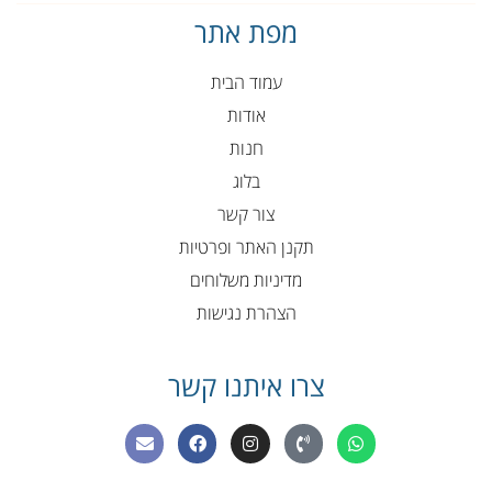
מפת אתר
עמוד הבית
אודות
חנות
בלוג
צור קשר
תקנן האתר ופרטיות
מדיניות משלוחים
הצהרת נגישות
צרו איתנו קשר
E
F
I
P
W
n
a
n
h
h
v
c
s
o
a
e
e
t
n
t