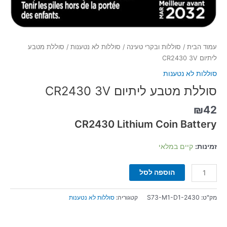
עמוד הבית
/
סוללות ובקרי טעינה
/
סוללות לא נטענות
/ סוללת מטבע
ליתיום CR2430 3V
סוללות לא נטענות
סוללת מטבע ליתיום CR2430 3V
₪
42
CR2430 Lithium Coin Battery
זמינות:
קיים במלאי
הוספה לסל
מק"ט:
S73-M1-D1-2430
קטגוריה:
סוללות לא נטענות