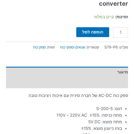
converter
זמינות:
קיים במלאי
הוספה לסל
מק"ט:
S79-P6
קטגוריה:
שנאים וספקי כוח
תגית:
ספק כוח
תיאור
מידע נוסף
ספק כוח AC-DC של חברה סינית עם איכות ויציבות טובה
דגם: S-200-5
מתח כניסה: 110V – 220V AC ±15%
מתח מוצא: 5V DC
בורג כיוונון מוצא: ±15%