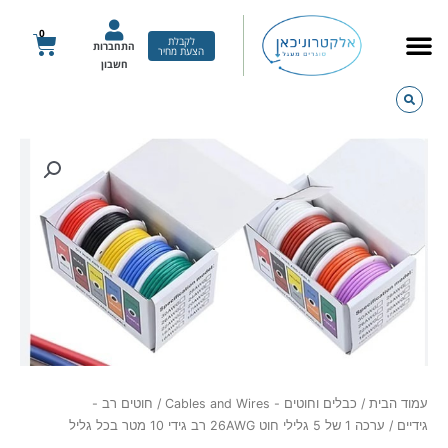
ילוג
תוכן
0
עגלת
לקבלת
התחברות
הצעת מחיר
קניות
חשבון
כמות
של
ערכה
1
של
5
גלילי
חוט
26AWG
רב
גידי
10
עמוד הבית
/
כבלים וחוטים - Cables and Wires
/
חוטים רב -
מטר
גידיים
/ ערכה 1 של 5 גלילי חוט 26AWG רב גידי 10 מטר בכל גליל
בכל