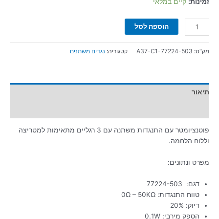
זמינות:
קיים במלאי
הוספה לסל
מק"ט:
A37-C1-77224-503
קטגוריה:
נגדים משתנים
תיאור
מידע נוסף
פוטנציומטר עם התנגדות משתנה עם 3 רגליים מתאימות למטריצה
וללוח הלחמה.
מפרט ונתונים:
דגם:
77224-503
טווח התנגדות: 0Ω – 50KΩ
דיוק: 20%
הספק מירבי: 0.1W