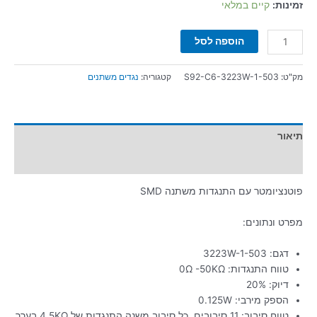
זמינות:
קיים במלאי
הוספה לסל
מק"ט:
S92-C6-3223W-1-503
קטגוריה:
נגדים משתנים
תיאור
מידע נוסף
פוטנציומטר עם התנגדות משתנה SMD
מפרט ונתונים:
דגם: 3223W-1-503
טווח התנגדות: 0Ω -50KΩ
דיוק: 20%
הספק מירבי: 0.125W
טווח סיבוב: 11 סיבובים. כל סיבוב משנה התנגדות של 4.5KΩ בערך