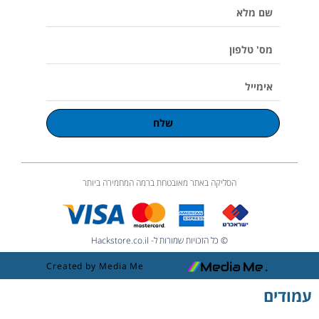
שם
m
l
u
מלא
m
e
מס'
טלפון
אימייל
שלח
הסליקה באתר מאובטחת ברמה המחמירה ביותר
© כל הזכויות שמורות ל- Hackstore.co.il
Created by Media Me
עמודים