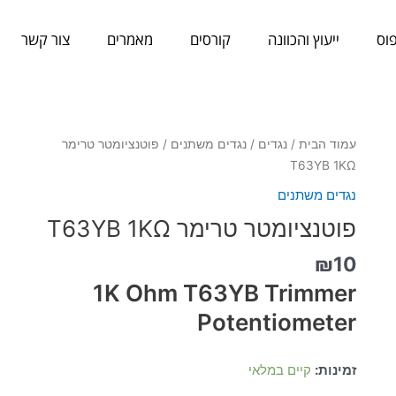
וס
ייעוץ והכוונה
קורסים
מאמרים
צור קשר
כמות
עמוד הבית
/
נגדים
/
נגדים משתנים
/ פוטנציומטר טרימר
של
T63YB 1KΩ
פוטנציומטר
נגדים משתנים
טרימר
פוטנציומטר טרימר T63YB 1KΩ
T63YB
1KΩ
₪
10
1K Ohm T63YB Trimmer
Potentiometer
זמינות:
קיים במלאי