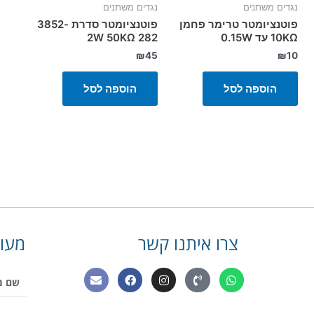
נגדים משתנים
נגדים משתנים
פוטנציומטר טרימר פחמן
פוטנציומטר סדרת 3852-
10KΩ עד 0.15W
282 2W 50KΩ
₪
45
₪
10
הוספה לסל
הוספה לסל
צרו איתנו קשר
מעונ
E
F
I
P
W
שם
n
a
n
h
h
מלא
v
c
s
o
a
e
e
t
n
t
מס'