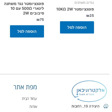
נגדים משתנים
פוטנציומטר נגד משתנה
לינארי 500Ω עם 10
פוטנציומטר 10KΩ 2W
סיבובים 2W
₪
25
₪
75
הוספה לסל
הוספה לסל
מפת אתר
עמוד הבית
היצירה 19, רחובות
אודות