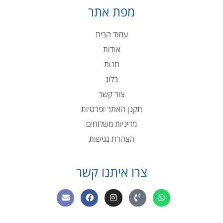
מפת אתר
עמוד הבית
אודות
חנות
בלוג
צור קשר
תקנן האתר ופרטיות
מדיניות משלוחים
הצהרת נגישות
צרו איתנו קשר
E
F
I
P
W
n
a
n
h
h
v
c
s
o
a
e
e
t
n
t