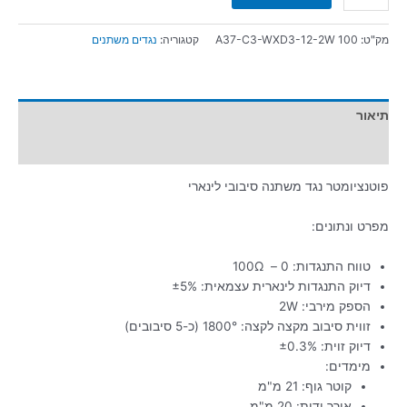
מק"ט:
A37-C3-WXD3-12-2W 100
קטגוריה:
נגדים משתנים
תיאור
מידע נוסף
פוטנציומטר נגד משתנה סיבובי לינארי
מפרט ונתונים:
טווח התנגדות: 0 – 100Ω
דיוק התנגדות לינארית עצמאית:
±5%
הספק מירבי: 2W
זווית סיבוב מקצה לקצה: 1800° (כ-5 סיבובים)
דיוק זוית:
±0.3%
מימדים:
קוטר גוף: 21 מ"מ
אורך ידית: 20 מ"מ