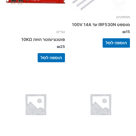
מוספטים
מוספט IRF530N עד 100V 14A
₪
15
נגדים
פוטנציומטר הזזה 10KΩ
הוספה לסל
₪
25
הוספה לסל