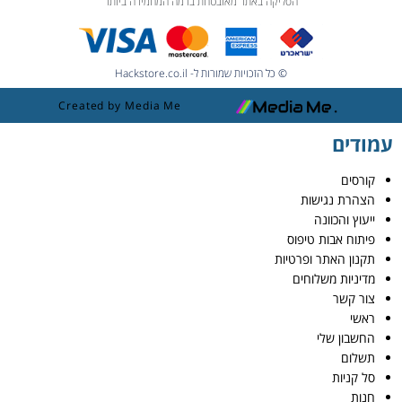
הסליקה באתר מאובטחת ברמה המחמירה ביותר
© כל הזכויות שמורות ל- Hackstore.co.il
Created by Media Me
עמודים
קורסים
הצהרת נגישות
ייעוץ והכוונה
פיתוח אבות טיפוס
תקנון האתר ופרטיות
מדיניות משלוחים
צור קשר
ראשי
החשבון שלי
תשלום
סל קניות
חנות