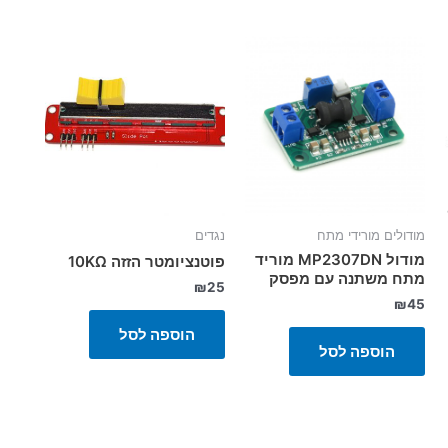
מודולים מורידי מתח
נגדים
מודול MP2307DN מוריד
פוטנציומטר הזזה 10KΩ
מתח משתנה עם מפסק
₪
25
₪
45
הוספה לסל
הוספה לסל