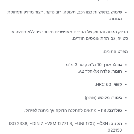
שימוש בתעשיות כמו רכב, תעופה, רובוטיקה, ייצור מדויק ותחזוקת
מכונות.
הדיוק הגבוה והחוזק של הפינים מאפשרים חיבור יציב ללא תנועה או
סטייה, גם תחת עומסים חוזרים.
מפרט ונתונים:
גודל:
אורך 10 מ"מ קוטר 3 מ"מ
חומר
:
פלדה אל-חלד A2.
קושי
:
60 HRC.
גימור
:
מלוטש (plain).
טולרנס
:
h8 – מתאים להתקנה הדוקה אך ניתנת לפירוק.
תקנים
: ISO 2338, ~DIN 7, ~VSM 12771 B, ~UNI 1707, ~ČSN
022150.