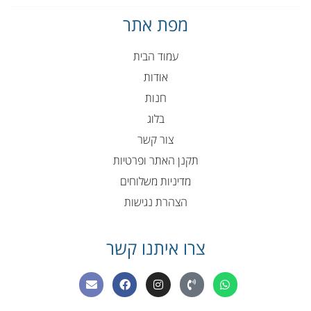
מפת אתר
עמוד הבית
אודות
חנות
בלוג
צור קשר
תקנן האתר ופרטיות
מדיניות משלוחים
הצהרת נגישות
צרו איתנו קשר
E
F
I
P
W
n
a
n
h
h
v
c
s
o
a
e
e
t
n
t