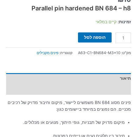
Parallel pin hardened BN 684 – h8
זמינות:
קיים במלאי
הוספה לסל
מק"ט:
A63-C1-BN684-M3x10
קטגוריה:
פינים מקבילים
תיאור
מידע נוסף
פינים מסוג BN 684 משמשים ליישור, מיקום וחיבור מדויק של רכיבים
מכניים.
הם נפוצים במיוחד ביישומים כגון:
מיקום מדויק של תבניות, גופי חיתוך, מנועים או מכלולים.
חיבור בין חלקים נעים או נייחים במכונות.