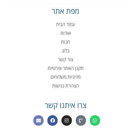
מפת אתר
עמוד הבית
אודות
חנות
בלוג
צור קשר
תקנן האתר ופרטיות
מדיניות משלוחים
הצהרת נגישות
צרו איתנו קשר
E
F
I
P
W
n
a
n
h
h
v
c
s
o
a