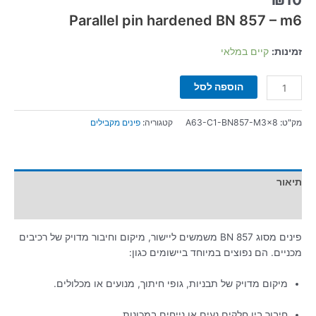
Parallel pin hardened BN 857 – m6
זמינות:
קיים במלאי
הוספה לסל
מק"ט:
A63-C1-BN857-M3x8
קטגוריה:
פינים מקבילים
תיאור
מידע נוסף
פינים מסוג BN 857 משמשים ליישור, מיקום וחיבור מדויק של רכיבים
מכניים.
הם נפוצים במיוחד ביישומים כגון:
מיקום מדויק של תבניות, גופי חיתוך, מנועים או מכלולים.
חיבור בין חלקים נעים או נייחים במכונות.