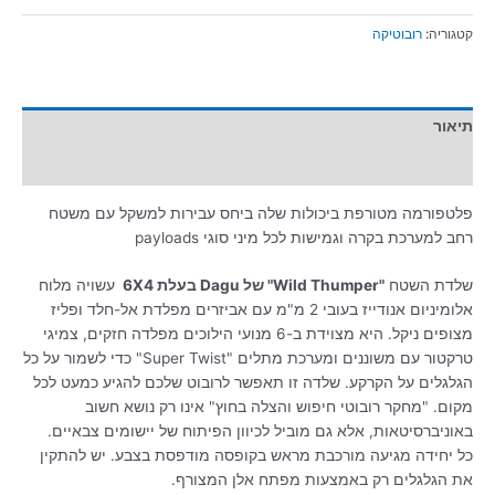
קטגוריה:
רובוטיקה
תיאור
מידע נוסף
פלטפורמה מטורפת ביכולות שלה ביחס עבירות למשקל עם משטח
רחב למערכת בקרה וגמישות לכל מיני סוגי payloads
שלדת השטח
"Wild Thumper" של Dagu בעלת 6X4
עשויה מלוח
אלומיניום אנודייז בעובי 2 מ"מ עם אביזרים מפלדת אל-חלד ופליז
מצופים ניקל. היא מצוידת ב-6 מנועי הילוכים מפלדה חזקים, צמיגי
טרקטור עם משוננים ומערכת מתלים "Super Twist" כדי לשמור על כל
הגלגלים על הקרקע. שלדה זו תאפשר לרובוט שלכם להגיע כמעט לכל
מקום. "מחקר רובוטי חיפוש והצלה בחוץ" אינו רק נושא חשוב
באוניברסיטאות, אלא גם מוביל לכיוון הפיתוח של יישומים צבאיים.
כל יחידה מגיעה מורכבת מראש בקופסה מודפסת בצבע. יש להתקין
את הגלגלים רק באמצעות מפתח אלן המצורף.