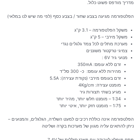
מדריך מודפס פשוט כלול.
הפלטפורמה מגיעה בצבע שחור / בצבע כסף (לפי מה שיש לנו במלאי)
משקל הפלטפורמה – 3.1 ק"ג
משקל מירבי – 5 ק"ג
מערכת מתלים לכל צמד גלגלים נגדי
צמיגי טרקטור משוננים
מנועי גיר 6V :
זרם ללא עומס: 350mA
מהירות ללא עומס: כ- 300 סל"ד
זרם בעומס מירבי (נקודת עצירה): 5.5A
מומנט עצירה: 4Kg/cm
מגיע בשתי תצורות גיר
1:34 – מומנט חלש יותר, מהיר יותר
1:75 – מומנט חזק יותר, איטי יותר
הפלטפורמה אינה כוללת רכיבים למעט השלדה, הגלגלים, והמנועים –
ניתן להתאים עליה מגוון של מערכות בקרה ושליטה
מתח מומלץ לעבודה עם מארז סוללות של 7.4V