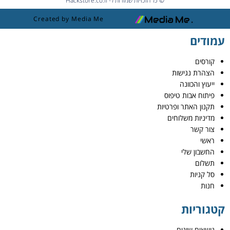
© כל הזכויות שמורות ל- Hackstore.co.il
Created by Media Me
עמודים
קורסים
הצהרת נגישות
ייעוץ והכוונה
פיתוח אבות טיפוס
תקנון האתר ופרטיות
מדיניות משלוחים
צור קשר
ראשי
החשבון שלי
תשלום
סל קניות
חנות
קטגוריות
נושאים שונים