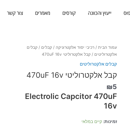
וס
ייעוץ והכוונה
קורסים
מאמרים
צור קשר
כמות
עמוד הבית
/
רכיבי יסוד אלקטרוניקה
/
קבלים
/
קבלים
של
אלקטרוליטים
/ קבל אלקטרוליטי 470uF 16v
קבל
קבלים אלקטרוליטים
אלקטרוליטי
קבל אלקטרוליטי 470uF 16v
470uF
16v
₪
5
Electrolic Capcitor 470uF
16v
זמינות:
קיים במלאי