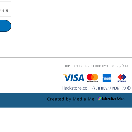
p
o
r
v
p
אימייל
e
k
a
o
p
m
l
u
m
e
הסליקה באתר מאובטחת ברמה המחמירה ביותר
© כל הזכויות שמורות ל- Hackstore.co.il
Created by Media Me